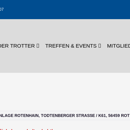
07
DER TROTTER
TREFFEN & EVENTS
MITGLI
NLAGE ROTENHAIN, TODTENBERGER STRASSE / K61, 56459 ROT