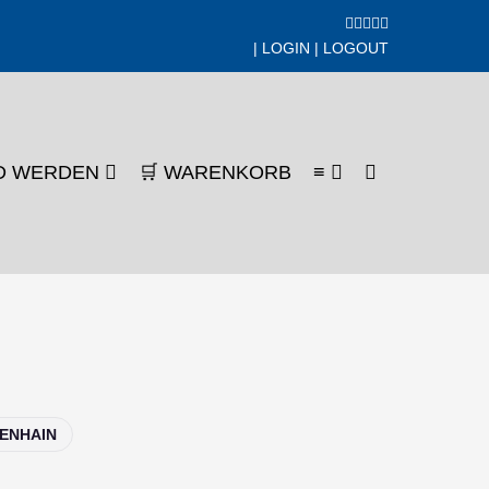
|
LOGIN
|
LOGOUT
SUCHE-
ED WERDEN
🛒 WARENKORB
≡
SCHALTER
ENHAIN