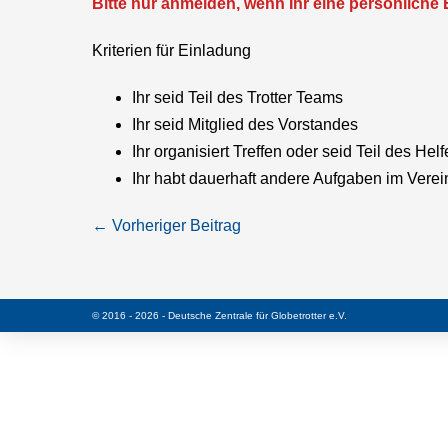
Bitte nur anmelden, wenn Ihr eine persönliche 
Kriterien für Einladung
Ihr seid Teil des Trotter Teams
Ihr seid Mitglied des Vorstandes
Ihr organisiert Treffen oder seid Teil des Hel
Ihr habt dauerhaft andere Aufgaben im Ver
Beitragsnavigation
← Vorheriger Beitrag
© 2016 - 2026 - Deutsche Zentrale für Globetrotter e.V.