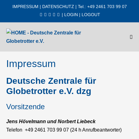
Zum
IMPRESSUM
|
DATENSCHUTZ
| Tel.: +49 2461 703 99 07
Inhalt
|
LOGIN
|
LOGOUT
springen
Men
Scha
Impressum
Deutsche Zentrale für
Globetrotter e.V.
dzg
Vorsitzende
Jens Hövelma
nn und Norbert Liebeck
Telefon +49 2461 703 99 07 (24 h Anrufbeantworter)