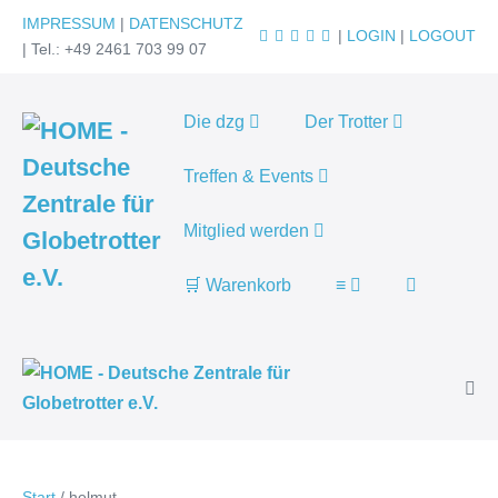
Zum
IMPRESSUM
|
DATENSCHUTZ
|
LOGIN
|
LOGOUT
Inhalt
| Tel.: +49 2461 703 99 07
springen
Die dzg
Der Trotter
Treffen & Events
Mitglied werden
Suche-
🛒 Warenkorb
≡
Schalter
Men
Scha
Start
/
helmut