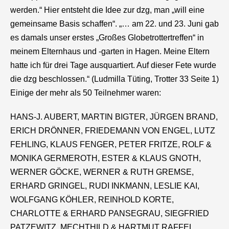
werden.“ Hier entsteht die Idee zur dzg, man „will eine
gemeinsame Basis schaffen“. „… am 22. und 23. Juni gab
es damals unser erstes „Großes Globetrottertreffen“ in
meinem Elternhaus und -garten in Hagen. Meine Eltern
hatte ich für drei Tage ausquartiert. Auf dieser Fete wurde
die dzg beschlossen.“ (Ludmilla Tüting, Trotter 33 Seite 1)
Einige der mehr als 50 Teilnehmer waren:
HANS-J. AUBERT, MARTIN BIGTER, JÜRGEN BRAND,
ERICH DRÖNNER, FRIEDEMANN VON ENGEL, LUTZ
FEHLING, KLAUS FENGER, PETER FRITZE, ROLF &
MONIKA GERMEROTH, ESTER & KLAUS GNOTH,
WERNER GÖCKE, WERNER & RUTH GREMSE,
ERHARD GRINGEL, RUDI INKMANN, LESLIE KAI,
WOLFGANG KÖHLER, REINHOLD KORTE,
CHARLOTTE & ERHARD PANSEGRAU, SIEGFRIED
PATZEWITZ, MECHTHILD & HARTMUT RAFFEL,