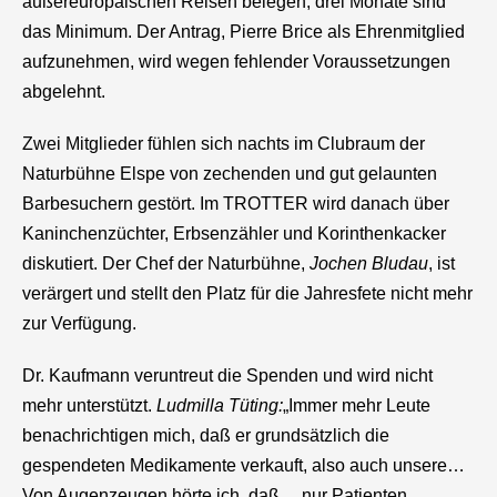
außereuropäischen Reisen belegen, drei Monate sind
das Minimum. Der Antrag, Pierre Brice als Ehrenmitglied
aufzunehmen, wird wegen fehlender Voraussetzungen
abgelehnt.
Zwei Mitglieder fühlen sich nachts im Clubraum der
Naturbühne Elspe von zechenden und gut gelaunten
Barbesuchern gestört. Im TROTTER wird danach über
Kaninchenzüchter, Erbsenzähler und Korinthenkacker
diskutiert. Der Chef der Naturbühne,
Jochen Bludau
, ist
verärgert und stellt den Platz für die Jahresfete nicht mehr
zur Verfügung.
Dr. Kaufmann veruntreut die Spenden und wird nicht
mehr unterstützt.
Ludmilla Tüting:
„Immer mehr Leute
benachrichtigen mich, daß er grundsätzlich die
gespendeten Medikamente verkauft, also auch unsere…
Von Augenzeugen hörte ich, daß… nur Patienten