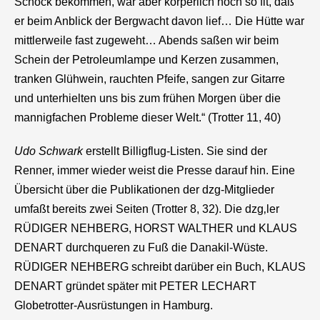
Schock bekommen, war aber körperlich noch so fit, daß
er beim Anblick der Bergwacht davon lief… Die Hütte war
mittlerweile fast zugeweht… Abends saßen wir beim
Schein der Petroleumlampe und Kerzen zusammen,
tranken Glühwein, rauchten Pfeife, sangen zur Gitarre
und unterhielten uns bis zum frühen Morgen über die
mannigfachen Probleme dieser Welt.“ (Trotter 11, 40)
Udo Schwark
erstellt Billigflug-Listen. Sie sind der
Renner, immer wieder weist die Presse darauf hin. Eine
Übersicht über die Publikationen der
dzg
-Mitglieder
umfaßt bereits zwei Seiten (Trotter 8, 32). Die
dzg
‚ler
RÜDIGER NEHBERG, HORST WALTHER und KLAUS
DENART durchqueren zu Fuß die Danakil-Wüste.
RÜDIGER NEHBERG schreibt darüber ein Buch, KLAUS
DENART gründet später mit PETER LECHART
Globetrotter-Ausrüstungen in Hamburg.