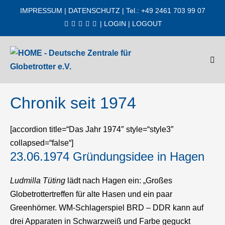
Zum
IMPRESSUM
|
DATENSCHUTZ
| Tel.: +49 2461 703 99 07
Inhalt
|
LOGIN
|
LOGOUT
springen
Men
Scha
Chronik seit 1974
[accordion title=“Das Jahr 1974″ style=“style3″
collapsed=“false“]
23.06.1974 Gründungsidee in Hagen
Ludmilla Tüting
lädt nach Hagen ein: „Großes
Globetrottertreffen für alte Hasen und ein paar
Greenhörner. WM-Schlagerspiel BRD – DDR kann auf
drei Apparaten in Schwarzweiß und Farbe geguckt