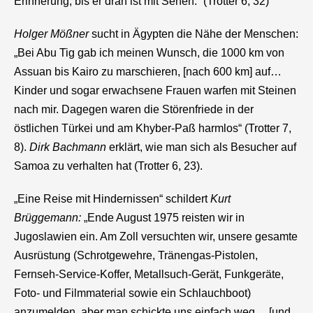
Erinnerung, bis er dran ist mit Sehen.“ (Trotter 6, 32)
Holger Mößner
sucht in Ägypten die Nähe der Menschen:
„Bei Abu Tig gab ich meinen Wunsch, die 1000 km von
Assuan bis Kairo zu marschieren, [nach 600 km] auf…
Kinder und sogar erwachsene Frauen warfen mit Steinen
nach mir. Dagegen waren die Störenfriede in der
östlichen Türkei und am Khyber-Paß harmlos“ (Trotter 7,
8).
Dirk Bachmann
erklärt, wie man sich als Besucher auf
Samoa zu verhalten hat (Trotter 6, 23).
„Eine Reise mit Hindernissen“ schildert
Kurt
Brüggemann:
„Ende August 1975 reisten wir in
Jugoslawien ein. Am Zoll versuchten wir, unsere gesamte
Ausrüstung (Schrotgewehre, Tränengas-Pistolen,
Fernseh-Service-Koffer, Metallsuch-Gerät, Funkgeräte,
Foto- und Filmmaterial sowie ein Schlauchboot)
anzumelden, aber man schickte uns einfach weg… [und