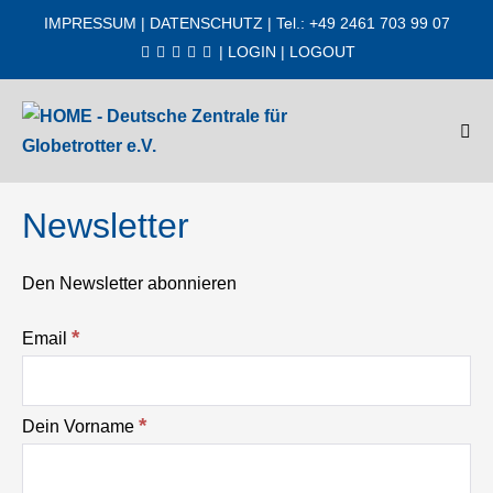
Zum
IMPRESSUM
|
DATENSCHUTZ
| Tel.: +49 2461 703 99 07
Inhalt
|
LOGIN
|
LOGOUT
springen
Men
Scha
Newsletter
Den Newsletter abonnieren
*
Email
*
Dein Vorname