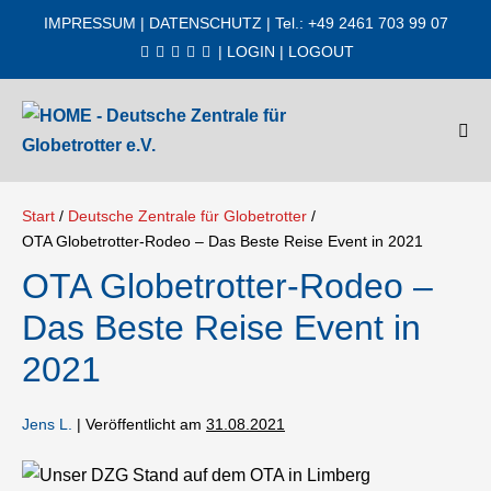
Zum
IMPRESSUM
|
DATENSCHUTZ
| Tel.: +49 2461 703 99 07
Inhalt
|
LOGIN
|
LOGOUT
springen
Men
Scha
Start
/
Deutsche Zentrale für Globetrotter
/
OTA Globetrotter-Rodeo – Das Beste Reise Event in 2021
OTA Globetrotter-Rodeo –
Das Beste Reise Event in
2021
Jens L.
|
Veröffentlicht am
31.08.2021