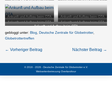
OTA in Limberg
Ankunft und Aufbau beim OTA
Ankunft und Aufbau beim OTA
Ankunft und Aufbau beim OTA
Ankunft und Aufbau beim OTA
Ankunft und Aufbau beim OTA
gebloggt unter:
Blog
,
Deutsche Zentrale für Globetrotter
,
Globetrottertreffen
Beitragsnavigation
← Vorheriger Beitrag
Nächster Beitrag →
© 2016 - 2026 - Deutsche Zentrale für Globetrotter e.V.
Webseitenbetreuung
Overlandtour