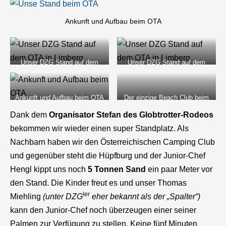
Ankunft und Aufbau beim OTA
Unser DZG Stand auf dem
Unser DZG Stand auf dem
OTA in Limberg
OTA in Limberg
Ankunft und Aufbau beim OTA
Der einzige Beach Club beim
OTA
Dank dem
Organisator Stefan des Globtrotter-Rodeos
bekommen wir wieder einen super Standplatz. Als
Nachbarn haben wir den Österreichischen Camping Club
und gegenüber steht die Hüpfburg und der Junior-Chef
Hengl kippt uns noch
5 Tonnen Sand
ein paar Meter vor
den Stand. Die Kinder freut es und unser Thomas
ler
Miehling
(unter DZG
eher bekannt als der „Spalter“)
kann den Junior-Chef noch überzeugen einer seiner
Palmen zur Verfügung zu stellen. Keine fünf Minuten