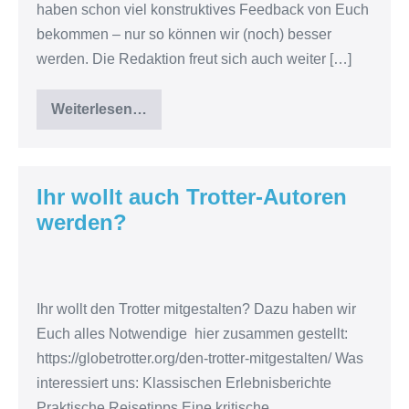
haben schon viel konstruktives Feedback von Euch
bekommen – nur so können wir (noch) besser
werden. Die Redaktion freut sich auch weiter […]
Weiterlesen…
Trotter
197
Ihr wollt auch Trotter-Autoren
werden?
Ihr
wollt
Ihr wollt den Trotter mitgestalten? Dazu haben wir
auch
Euch alles Notwendige hier zusammen gestellt:
Trotter-
https://globetrotter.org/den-trotter-mitgestalten/ Was
Autoren
interessiert uns: Klassischen Erlebnisberichte
werden?
Praktische Reisetipps Eine kritische