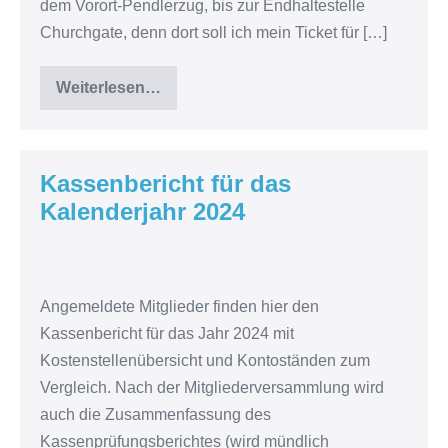
dem Vorort-Pendlerzug, bis zur Endhaltestelle
Churchgate, denn dort soll ich mein Ticket für […]
Weiterlesen…
IN
12
TAGEN
UM
DIE
HALBE
Kassenbericht für das
WELT
Kalenderjahr 2024
Kassenbericht
für
Angemeldete Mitglieder finden hier den
das
Kassenbericht für das Jahr 2024 mit
Kalenderjahr
Kostenstellenübersicht und Kontoständen zum
2024
Vergleich. Nach der Mitgliederversammlung wird
auch die Zusammenfassung des
Kassenprüfungsberichtes (wird mündlich