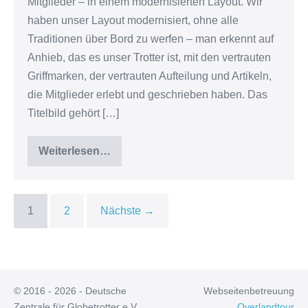
Mitglieder – in einem modernisierten Layout. Wir
–
haben unser Layout modernisiert, ohne alle
in
Traditionen über Bord zu werfen – man erkennt auf
neuem
Anhieb, das es unser Trotter ist, mit den vertrauten
Design
Griffmarken, der vertrauten Aufteilung und Artikeln,
die Mitglieder erlebt und geschrieben haben. Das
Titelbild gehört […]
Weiterlesen…
Neuer
Trotter
erschienen
–
in
neuem
1
2
Nächste →
Design
© 2016 - 2026 - Deutsche
Webseitenbetreuung
Zentrale für Globetrotter e.V.
Overlandtour