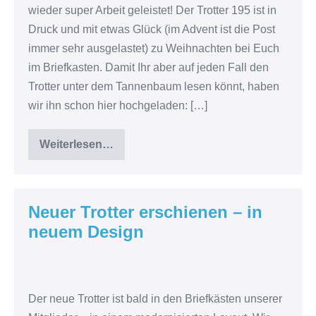
wieder super Arbeit geleistet! Der Trotter 195 ist in
in
Druck und mit etwas Glück (im Advent ist die Post
Druck
immer sehr ausgelastet) zu Weihnachten bei Euch
–
im Briefkasten. Damit Ihr aber auf jeden Fall den
und
Trotter unter dem Tannenbaum lesen könnt, haben
für
wir ihn schon hier hochgeladen: […]
Mitglieder
schon
Weiterlesen…
hier
Trotter
195
lesbar
ist
in
Druck
–
Neuer Trotter erschienen – in
und
für
neuem Design
Mitglieder
schon
hier
Neuer
lesbar
Trotter
Der neue Trotter ist bald in den Briefkästen unserer
erschienen