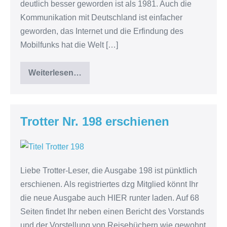
deutlich besser geworden ist als 1981. Auch die
Kommunikation mit Deutschland ist einfacher
geworden, das Internet und die Erfindung des
Mobilfunks hat die Welt […]
Weiterlesen…
Reisen
mit
Kleinkindern
Trotter Nr. 198 erschienen
Trotter
Nr.
Liebe Trotter-Leser, die Ausgabe 198 ist pünktlich
198
erschienen. Als registriertes dzg Mitglied könnt Ihr
erschienen
die neue Ausgabe auch HIER runter laden. Auf 68
Seiten findet Ihr neben einen Bericht des Vorstands
und der Vorstellung von Reisebüchern wie gewohnt