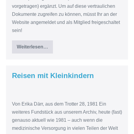
vorgetragen) ergänzt. Um auf diese vertraulichen
Dokumente zugreifen zu können, müsst Ihr an der
Website angemeldet und als Mitglied freigeschaltet
sein!
Weiterlesen…
Kassenbericht
für
das
Kalenderjahr
2024
Reisen mit Kleinkindern
Reisen
mit
Von Erika Därr, aus dem Trotter 28, 1981 Ein
Kleinkindern
weiteres Fundstück aus unserem Archiv, heute (fast)
genauso aktuell wie 1981 – auch wenn die
medizinische Versorgung in vielen Teilen der Welt