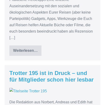
Auseinandersetzung mit den sozialen und
ökologischen Aspekten Eurer Reisen (aber keine
Parteipolitik) Gadgets, Apps, Werkzeuge die Euch
auf Reisen helfen Aktuelle Büche oder Filme, die
euch besonders beeindruckt haben als Rezension
[…]
Weiterlesen…
Ihr
wollt
auch
Trotter-
Autoren
werden?
Trotter 195 ist in Druck – und
für Mitglieder schon hier lesbar
Trotter
195
Die Redaktion aus Norbert, Andreas und Edith hat
ist