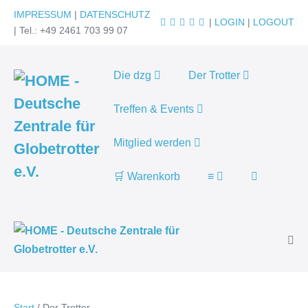
Zum
IMPRESSUM
|
DATENSCHUTZ
|
LOGIN
|
LOGOUT
Inhalt
| Tel.: +49 2461 703 99 07
springen
Die dzg
Der Trotter
Treffen & Events
Mitglied werden
Suche-
🛒 Warenkorb
≡
Schalter
Men
Scha
Start
/
Der Trotter