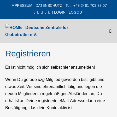
Zum
IMPRESSUM
|
DATENSCHUTZ
| Tel.: +49 2461 703 99 07
Inhalt
|
LOGIN
|
LOGOUT
springen
Men
Scha
Registrieren
Es ist nicht möglich sich selbst hier anzumelden!
Wenn Du gerade
dzg
Mitglied geworden bist, gibt uns
etwas Zeit. Wir sind ehrenamtlich tätig und legen die
neuen Mitglieder in regelmäßigen Abständen an, Du
erhältst an Deine registrierte eMail-Adresse dann eine
Bestätigung, das dein Konto aktiv ist.