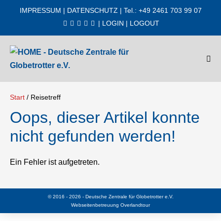
Zum
IMPRESSUM
|
DATENSCHUTZ
| Tel.: +49 2461 703 99 07
Inhalt
|
LOGIN
|
LOGOUT
springen
Men
Scha
Start
/
Reisetreff
Oops, dieser Artikel konnte
nicht gefunden werden!
Ein Fehler ist aufgetreten.
© 2016 - 2026 - Deutsche Zentrale für Globetrotter e.V.
Webseitenbetreuung
Overlandtour