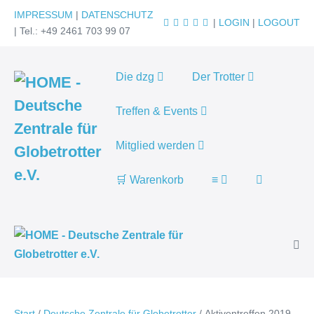
Zum
IMPRESSUM
|
DATENSCHUTZ
|
LOGIN
|
LOGOUT
Inhalt
| Tel.: +49 2461 703 99 07
springen
Die dzg
Der Trotter
Treffen & Events
Mitglied werden
Suche-
🛒 Warenkorb
≡
Schalter
Men
Scha
Start
/
Deutsche Zentrale für Globetrotter
/
Aktiventreffen 2019