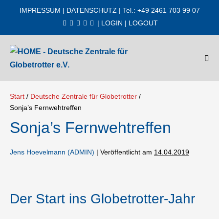
Zum
IMPRESSUM
|
DATENSCHUTZ
| Tel.: +49 2461 703 99 07
Inhalt
|
LOGIN
|
LOGOUT
springen
Men
Scha
Start
/
Deutsche Zentrale für Globetrotter
/
Sonja’s Fernwehtreffen
Sonja’s Fernwehtreffen
Jens Hoevelmann (ADMIN)
|
Veröffentlicht am
14.04.2019
Der Start ins Globetrotter-Jahr