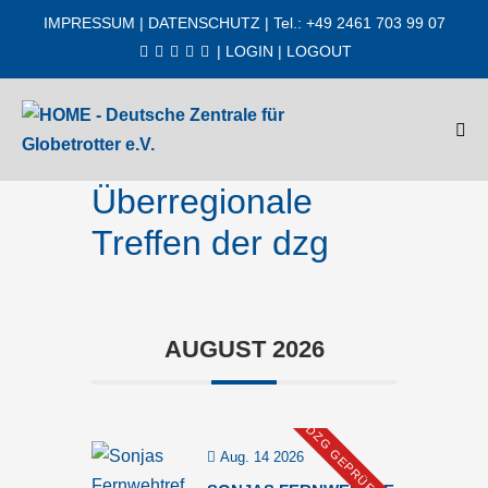
Zum
IMPRESSUM
|
DATENSCHUTZ
| Tel.: +49 2461 703 99 07
Inhalt
|
LOGIN
|
LOGOUT
springen
Men
Scha
Überregionale
Treffen der dzg
AUGUST 2026
DZG GEPRÜFT
Aug. 14 2026