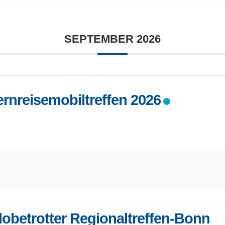
SEPTEMBER 2026
ernreisemobiltreffen 2026
 Fernreisemobiltreffen findet 2026 wieder in Enkirch statt!
be Freunde des
...
lobetrotter Regionaltreffen-Bonn