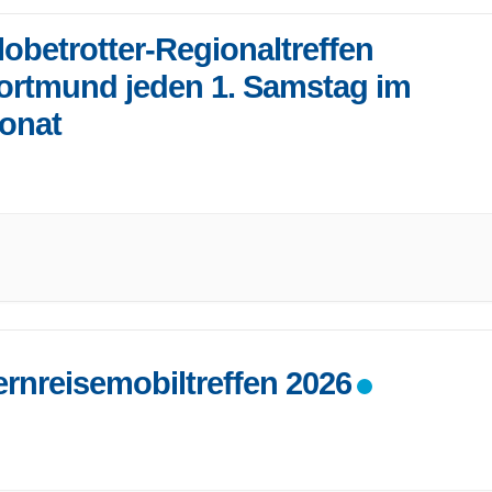
lobetrotter-Regionaltreffen
ortmund jeden 1. Samstag im
onat
r treffen sich Reisebegeisterte, tauschen Tipps und Tricks aus,
gen Bilder....... Jeder
...
ernreisemobiltreffen 2026
 Fernreisemobiltreffen findet 2026 wieder in Enkirch statt!
be Freunde des
...