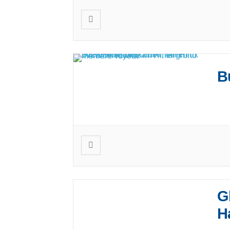
B
Das
und
G
H