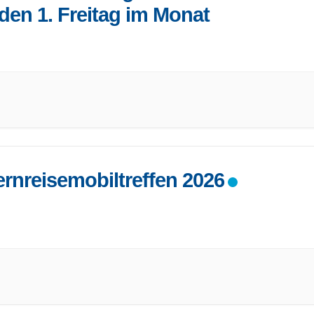
eden 1. Freitag im Monat
os zum Treffen und Ort: 02241-81589 b-kral (@) web.de
anstalter sind Mitglieder der
...
ernreisemobiltreffen 2026
 Fernreisemobiltreffen findet 2026 wieder in Enkirch statt!
be Freunde des
...