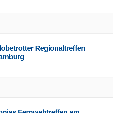
 einzige bewohnbare Schlossruine Deutschlands öffnet wieder
e Tore für
...
lobetrotter Regionaltreffen
amburg
bistammtisch in wechselnden Restaurants in Hamburg Essen
 klönen (nicht nur)
...
onjas Fernwehtreffen am