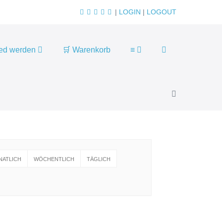
|
LOGIN
|
LOGOUT
Suche-
ied werden
🛒 Warenkorb
≡
Schalter
Menü-
Schalter
NATLICH
WÖCHENTLICH
TÄGLICH