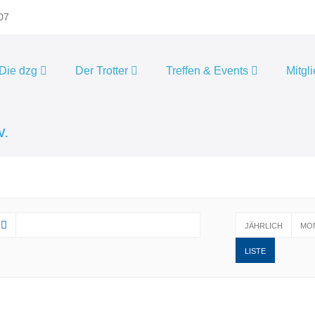
07
Die dzg
Der Trotter
Treffen & Events
Mitgl
JÄHRLICH
MO
LISTE