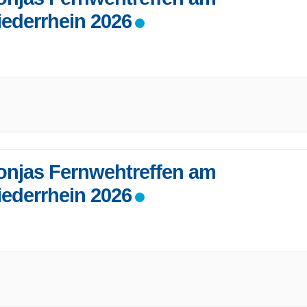
iederrhein 2026
 einzige bewohnbare Schlossruine Deutschlands öffnet wieder
e Tore für
...
onjas Fernwehtreffen am
iederrhein 2026
 einzige bewohnbare Schlossruine Deutschlands öffnet wieder
e Tore für
...