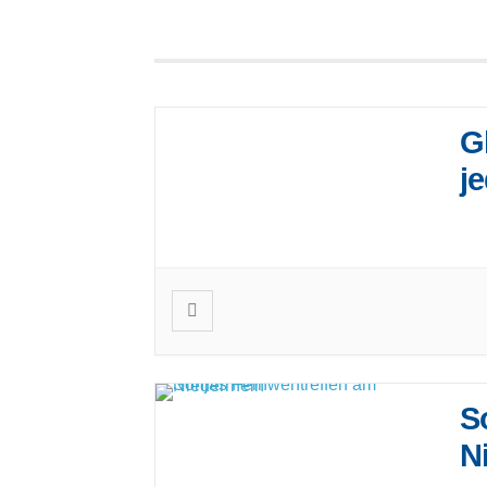
G
j
Inf
Ver
S
N