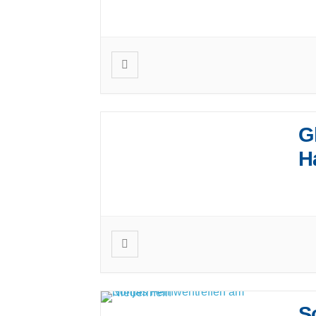
Die
ihr
G
H
Glo
und
S