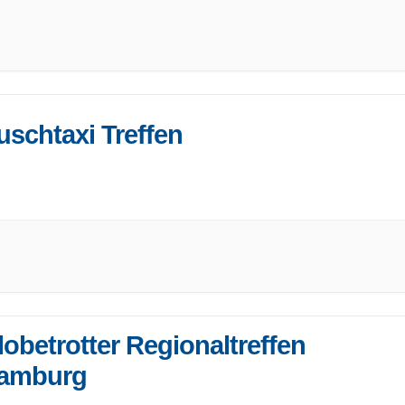
uschtaxi Treffen
 Buschtaxi-Treffen ist das Jahrestreffen des Buschtaxi-Forums
 aller Land
...
lobetrotter Regionaltreffen
amburg