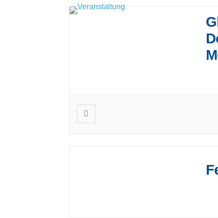
G
D
M
Hie
zei
F
Das
Lie