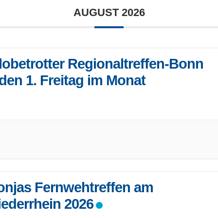
AUGUST 2026
lobetrotter Regionaltreffen-Bonn
eden 1. Freitag im Monat
os zum Treffen und Ort: 02241-81589 b-kral (@) web.de
anstalter sind Mitglieder der
...
onjas Fernwehtreffen am
iederrhein 2026