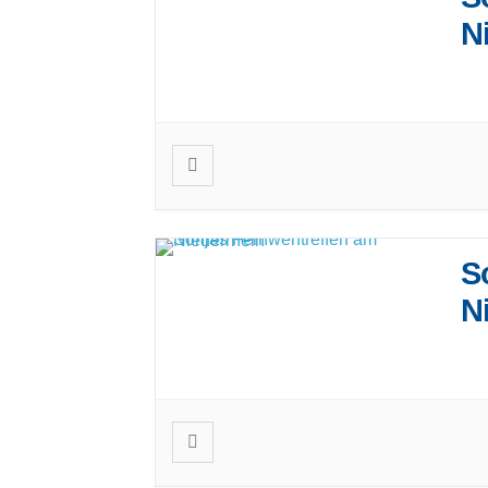
N
Die
ihr
S
N
Die
ihr