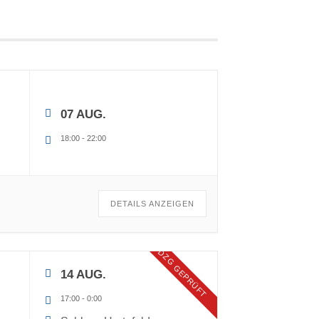
07 AUG.
18:00
-
22:00
DETAILS ANZEIGEN
DZG GEPRÜFT
14 AUG.
17:00
-
0:00