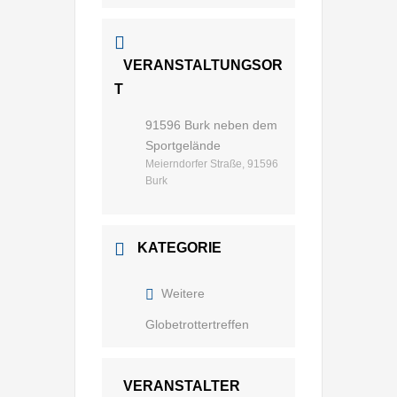
VERANSTALTUNGSOR
T
91596 Burk neben dem
Sportgelände
Meierndorfer Straße, 91596
Burk
KATEGORIE
Weitere
Globetrottertreffen
VERANSTALTER