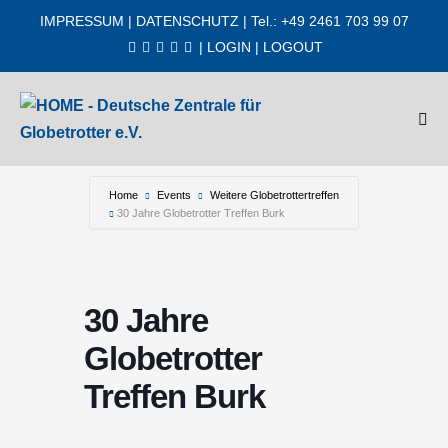
Zum
IMPRESSUM
|
DATENSCHUTZ
| Tel.: +49 2461 703 99 07
Inhalt
|
LOGIN
|
LOGOUT
springen
Men
Scha
Home
Events
Weitere Globetrottertreffen
30 Jahre Globetrotter Treffen Burk
30 Jahre
Globetrotter
Treffen Burk