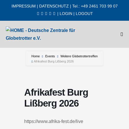
Zum
IMPRESSUM
|
DATENSCHUTZ
| Tel.: +49 2461 703 99 07
Inhalt
|
LOGIN
|
LOGOUT
springen
Men
Scha
Home
Events
Weitere Globetrottertreffen
Afrikafest Burg Lißberg 2026
Afrikafest Burg
Lißberg 2026
https://www.afrika-fest.de/live