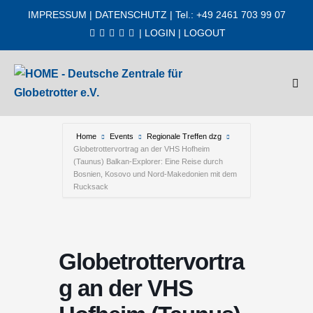
Zum
IMPRESSUM
|
DATENSCHUTZ
| Tel.: +49 2461 703 99 07
Inhalt
|
LOGIN
|
LOGOUT
springen
Men
Scha
Home
Events
Regionale Treffen dzg
Globetrottervortrag an der VHS Hofheim
(Taunus) Balkan-Explorer: Eine Reise durch
Bosnien, Kosovo und Nord-Makedonien mit dem
Rucksack
Globetrottervortra
g an der VHS