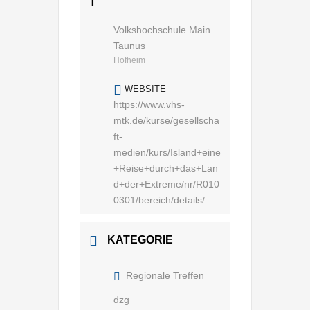
T
Volkshochschule Main
Taunus
Hofheim
WEBSITE
https://www.vhs-
mtk.de/kurse/gesellscha
ft-
medien/kurs/Island+eine
+Reise+durch+das+Lan
d+der+Extreme/nr/R010
0301/bereich/details/
KATEGORIE
Regionale Treffen
dzg