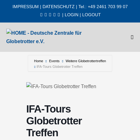
Zum
IMPRESSUM
|
DATENSCHUTZ
| Tel.: +49 2461 703 99 07
Inhalt
|
LOGIN
|
LOGOUT
springen
Men
Scha
Home
Events
Weitere Globetrottertreffen
IFA-Tours Globetrotter Treffen
IFA-Tours
Globetrotter
Treffen