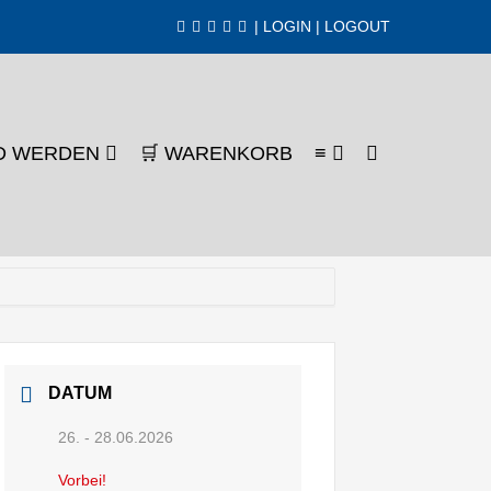
|
LOGIN
|
LOGOUT
SUCHE-
ED WERDEN
🛒 WARENKORB
≡
SCHALTER
DATUM
26. - 28.06.2026
Vorbei!