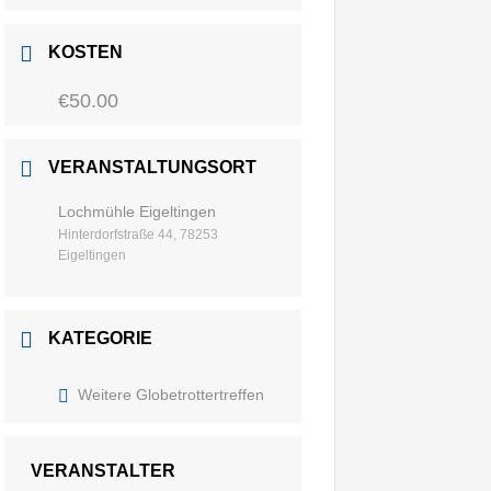
KOSTEN
€50.00
VERANSTALTUNGSORT
Lochmühle Eigeltingen
Hinterdorfstraße 44, 78253
Eigeltingen
KATEGORIE
Weitere Globetrottertreffen
VERANSTALTER