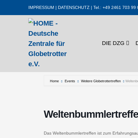
Zum
IMPRESSUM
|
DATENSCHUTZ
| Tel.: +49 2461 703 99 
Inhalt
springen
DIE DZG
Home
Events
Weitere Globetrottertreffen
Weltenb
Weltenbummlertreffe
Das Weltenbummlertreffen ist zum Erfahrungsa