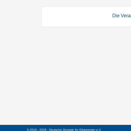
Die Veran
© 2016 - 2026 - Deutsche Zentrale für Globetrotter e.V.