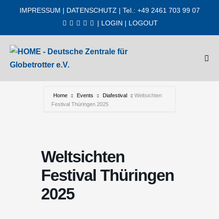
Zum
IMPRESSUM
|
DATENSCHUTZ
| Tel.: +49 2461 703 99 07
Inhalt
|
LOGIN
|
LOGOUT
springen
Men
Scha
Home
Events
Diafestival
Weltsichten
Festival Thüringen 2025
Weltsichten
Festival Thüringen
2025