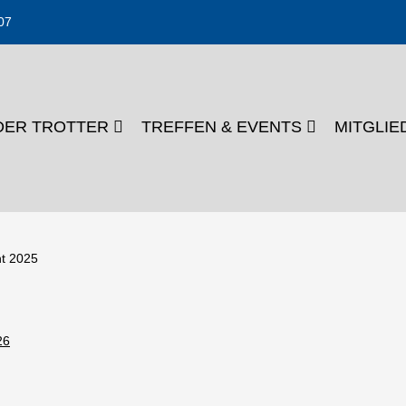
07
DER TROTTER
TREFFEN & EVENTS
MITGLI
t 2025
26