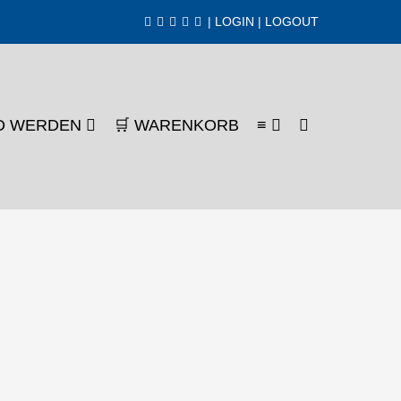
|
LOGIN
|
LOGOUT
SUCHE-
ED WERDEN
🛒 WARENKORB
≡
SCHALTER