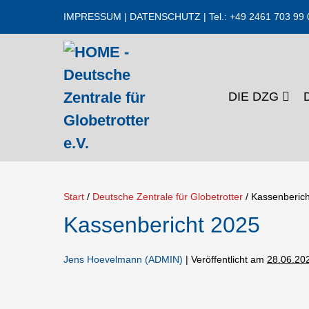
Zum
IMPRESSUM
|
DATENSCHUTZ
| Tel.: +49 2461 703 99 
Inhalt
springen
DIE DZG
Start
/
Deutsche Zentrale für Globetrotter
/
Kassenberich
Kassenbericht 2025
Jens Hoevelmann (ADMIN)
|
Veröffentlicht am
28.06.20