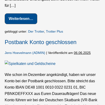
für […]
Weiterlesen…
IN
12
TAGEN
UM
gebloggt unter:
Der Trotter
,
Trotter Plus
DIE
HALBE
Postbank Konto geschlossen
WELT
Jens Hoevelmann (ADMIN)
|
Veröffentlicht am
06.06.2025
Postbank
Konto
Wie schon im Dezember angekündigt, haben wir unser
geschlossen
Konto bei der Postbank geschlossen. Bitte streicht das
Konto IBAN DE48 1001 0010 0322 0231 01, BIC
PBNKDEFFXXX aus Euren Daueraufträgen! Das neue
Konto führen wir bei der Deutschen Skatbank (VR-Bank