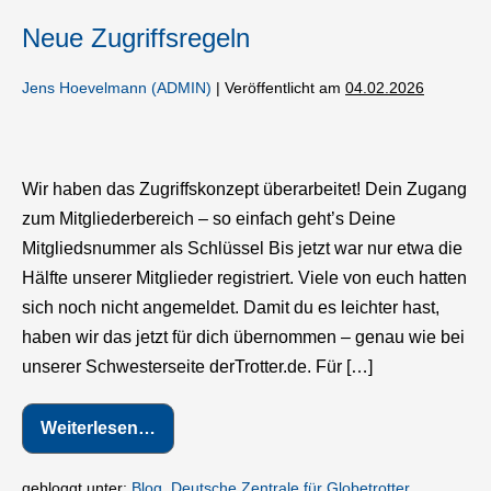
Neue Zugriffsregeln
Jens Hoevelmann (ADMIN)
|
Veröffentlicht am
04.02.2026
Neue
Zugriffsregeln
Wir haben das Zugriffskonzept überarbeitet! Dein Zugang
zum Mitgliederbereich – so einfach geht’s Deine
Mitgliedsnummer als Schlüssel Bis jetzt war nur etwa die
Hälfte unserer Mitglieder registriert. Viele von euch hatten
sich noch nicht angemeldet. Damit du es leichter hast,
haben wir das jetzt für dich übernommen – genau wie bei
unserer Schwesterseite derTrotter.de. Für […]
Weiterlesen…
Neue
Zugriffsregeln
gebloggt unter:
Blog
,
Deutsche Zentrale für Globetrotter