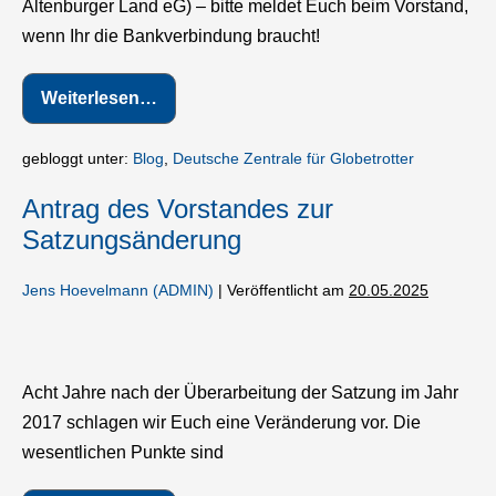
Altenburger Land eG) – bitte meldet Euch beim Vorstand,
wenn Ihr die Bankverbindung braucht!
Weiterlesen…
Postbank
Konto
geschlossen
gebloggt unter:
Blog
,
Deutsche Zentrale für Globetrotter
Antrag des Vorstandes zur
Satzungsänderung
Jens Hoevelmann (ADMIN)
|
Veröffentlicht am
20.05.2025
Antrag
des
Acht Jahre nach der Überarbeitung der Satzung im Jahr
Vorstandes
2017 schlagen wir Euch eine Veränderung vor. Die
zur
wesentlichen Punkte sind
Satzungsänderung