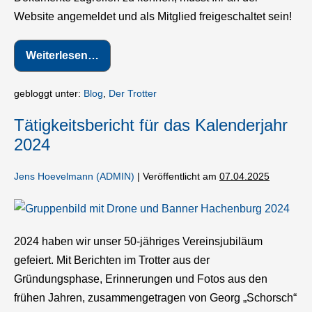
Website angemeldet und als Mitglied freigeschaltet sein!
Weiterlesen…
Kassenbericht
für
das
Kalenderjahr
gebloggt unter:
Blog
,
Der Trotter
2024
Tätigkeitsbericht für das Kalenderjahr
2024
Jens Hoevelmann (ADMIN)
|
Veröffentlicht am
07.04.2025
Tätigkeitsbericht
für
2024 haben wir unser 50-jähriges Vereinsjubiläum
das
gefeiert. Mit Berichten im Trotter aus der
Kalenderjahr
Gründungsphase, Erinnerungen und Fotos aus den
2024
frühen Jahren, zusammengetragen von Georg „Schorsch“