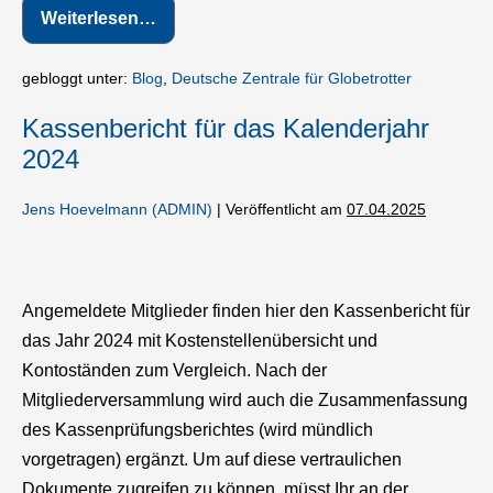
Weiterlesen…
Antrag
des
Vorstandes
zur
gebloggt unter:
Blog
,
Deutsche Zentrale für Globetrotter
Satzungsänderung
Kassenbericht für das Kalenderjahr
2024
Jens Hoevelmann (ADMIN)
|
Veröffentlicht am
07.04.2025
Kassenbericht
für
Angemeldete Mitglieder finden hier den Kassenbericht für
das
das Jahr 2024 mit Kostenstellenübersicht und
Kalenderjahr
Kontoständen zum Vergleich. Nach der
2024
Mitgliederversammlung wird auch die Zusammenfassung
des Kassenprüfungsberichtes (wird mündlich
vorgetragen) ergänzt. Um auf diese vertraulichen
Dokumente zugreifen zu können, müsst Ihr an der