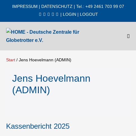
Zum
IMPRESSUM
|
DATENSCHUTZ
| Tel.: +49 2461 703 99 07
Inhalt
|
LOGIN
|
LOGOUT
springen
Men
Scha
Start
/
Jens Hoevelmann (ADMIN)
Jens Hoevelmann
(ADMIN)
Kassenbericht 2025