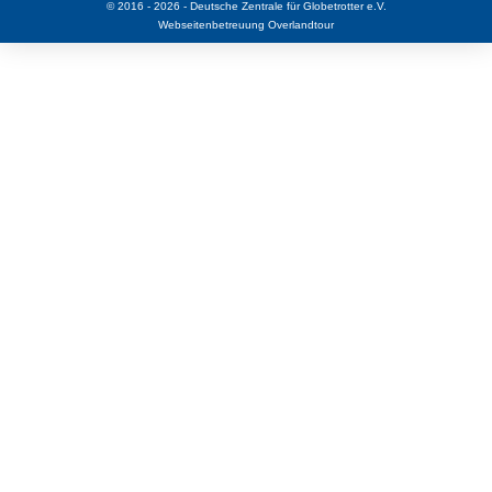
© 2016 - 2026 - Deutsche Zentrale für Globetrotter e.V.
Webseitenbetreuung
Overlandtour