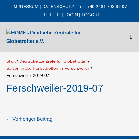
Zum
IMPRESSUM
|
DATENSCHUTZ
| Tel.: +49 2461 703 99 07
Inhalt
|
LOGIN
|
LOGOUT
springen
Men
Scha
Start
/
Deutsche Zentrale für Globetrotter
/
Saisonfinale: Herbsttreffen in Ferschweiler
/
Ferschweiler-2019-07
Ferschweiler-2019-07
Beitragsnavigation
← Vorheriger Beitrag