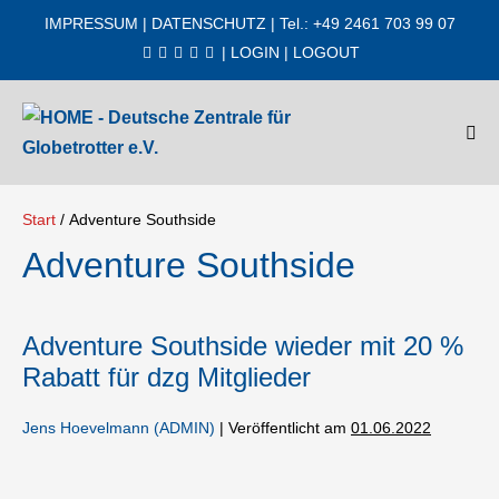
Zum
IMPRESSUM
|
DATENSCHUTZ
| Tel.: +49 2461 703 99 07
Inhalt
|
LOGIN
|
LOGOUT
springen
Men
Scha
Start
/
Adventure Southside
Adventure Southside
Adventure Southside wieder mit 20 %
Rabatt für dzg Mitglieder
Jens Hoevelmann (ADMIN)
|
Veröffentlicht am
01.06.2022
Adventure