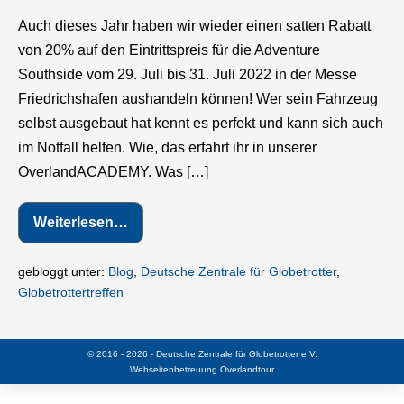
Southside
Auch dieses Jahr haben wir wieder einen satten Rabatt
wieder
von 20% auf den Eintrittspreis für die Adventure
mit
Southside vom 29. Juli bis 31. Juli 2022 in der Messe
20
Friedrichshafen aushandeln können! Wer sein Fahrzeug
%
selbst ausgebaut hat kennt es perfekt und kann sich auch
Rabatt
im Notfall helfen. Wie, das erfahrt ihr in unserer
für
OverlandACADEMY. Was […]
dzg
Mitglieder
Weiterlesen…
Adventure
Southside
wieder
mit
gebloggt unter:
Blog
,
Deutsche Zentrale für Globetrotter
,
20
Globetrottertreffen
%
Rabatt
für
dzg
© 2016 - 2026 - Deutsche Zentrale für Globetrotter e.V.
Mitglieder
Webseitenbetreuung
Overlandtour