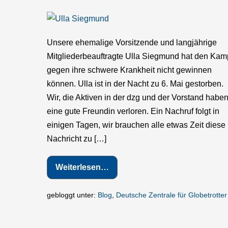
Ulla
Siegmund
Unsere ehemalige Vorsitzende und langjährige
ist
Mitgliederbeauftragte Ulla Siegmund hat den Kam
tot.
gegen ihre schwere Krankheit nicht gewinnen
können. Ulla ist in der Nacht zu 6. Mai gestorben.
Wir, die Aktiven in der dzg und der Vorstand habe
eine gute Freundin verloren. Ein Nachruf folgt in
einigen Tagen, wir brauchen alle etwas Zeit diese
Nachricht zu […]
Weiterlesen…
Ulla
Siegmund
ist
tot.
gebloggt unter:
Blog
,
Deutsche Zentrale für Globetrotter