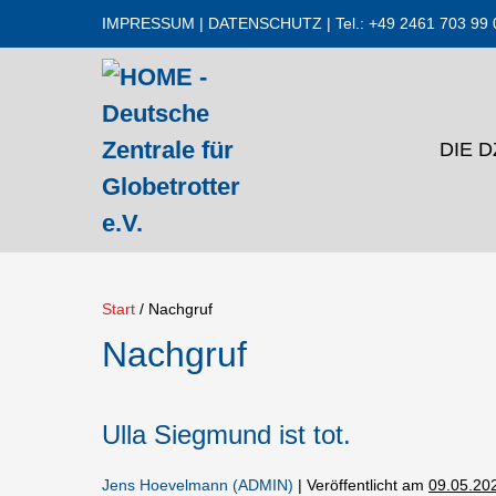
Zum
IMPRESSUM
|
DATENSCHUTZ
| Tel.: +49 2461 703 99 
Inhalt
springen
DIE 
Start
/
Nachgruf
Nachgruf
Ulla Siegmund ist tot.
Jens Hoevelmann (ADMIN)
|
Veröffentlicht am
09.05.20