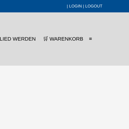
|
LOGIN
|
LOGOUT
SUCHE-
GLIED WERDEN
🛒 WARENKORB
≡
SCHALTER