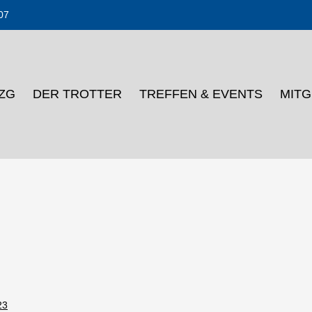
07
DZG
DER TROTTER
TREFFEN & EVENTS
MIT
23