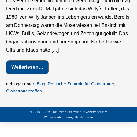
Das Fernreisemobiltreffen feiert Geburtstag – und die dzg
sich
feiert mit! Zum 40. Mal jährte sich das Willy´s Treffen, das
in
1980 von Willy Jansen ins Leben gerufen wurde. Bereits
Enkirch
am Donnerstag waren die Moselwiesen bei Enkirch mit
LKWs, Bullis, Geländewagen und Zelten gut gefüllt. Das
Organisationsteam rund um Sonja und Norbert sowie
Ulla und Klaus hatte […]
Weiterlesen…
Globetrotter
treffen
sich
in
gebloggt unter:
Blog
,
Deutsche Zentrale für Globetrotter
,
Enkirch
Globetrottertreffen
© 2016 - 2026 - Deutsche Zentrale für Globetrotter e.V.
Webseitenbetreuung
Overlandtour