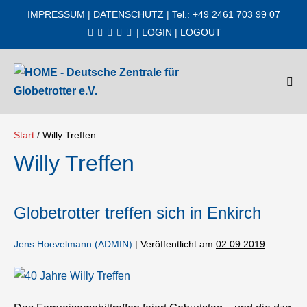
Zum
IMPRESSUM
|
DATENSCHUTZ
| Tel.: +49 2461 703 99 07
Inhalt
|
LOGIN
|
LOGOUT
springen
Men
Scha
Start
/
Willy Treffen
Willy Treffen
Globetrotter treffen sich in Enkirch
Jens Hoevelmann (ADMIN)
|
Veröffentlicht am
02.09.2019
Globetrotter
treffen