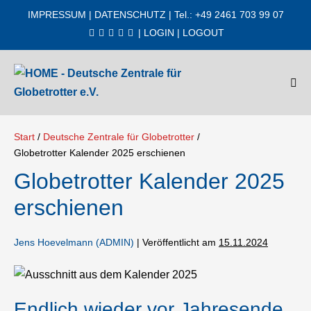
Zum
IMPRESSUM
|
DATENSCHUTZ
| Tel.: +49 2461 703 99 07
Inhalt
|
LOGIN
|
LOGOUT
springen
Men
Scha
Start
/
Deutsche Zentrale für Globetrotter
/
Globetrotter Kalender 2025 erschienen
Globetrotter Kalender 2025
erschienen
Jens Hoevelmann (ADMIN)
|
Veröffentlicht am
15.11.2024
Endlich wieder vor Jahresende