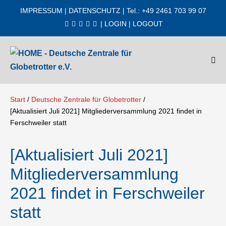
Zum
IMPRESSUM
|
DATENSCHUTZ
| Tel.: +49 2461 703 99 07
Inhalt
|
LOGIN
|
LOGOUT
springen
Men
Scha
Start
/
Deutsche Zentrale für Globetrotter
/
[Aktualisiert Juli 2021] Mitgliederversammlung 2021 findet in
Ferschweiler statt
[Aktualisiert Juli 2021]
Mitgliederversammlung
2021 findet in Ferschweiler
statt