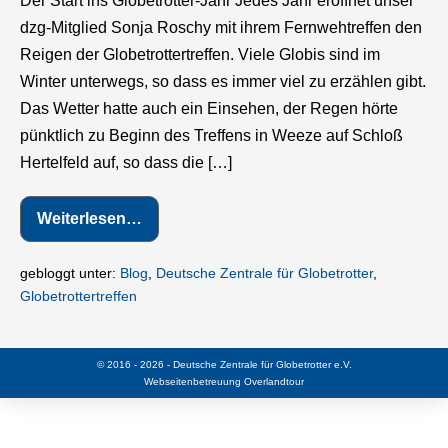
Der Start ins Globetrotter-Jahr Jedes Jahr eröffnet unser
dzg-Mitglied Sonja Roschy mit ihrem Fernwehtreffen den
Reigen der Globetrottertreffen. Viele Globis sind im
Winter unterwegs, so dass es immer viel zu erzählen gibt.
Das Wetter hatte auch ein Einsehen, der Regen hörte
pünktlich zu Beginn des Treffens in Weeze auf Schloß
Hertelfeld auf, so dass die […]
Weiterlesen…
Sonja’s
Fernwehtreffen
gebloggt unter:
Blog
,
Deutsche Zentrale für Globetrotter
,
Globetrottertreffen
© 2016 - 2026 - Deutsche Zentrale für Globetrotter e.V.
Webseitenbetreuung
Overlandtour