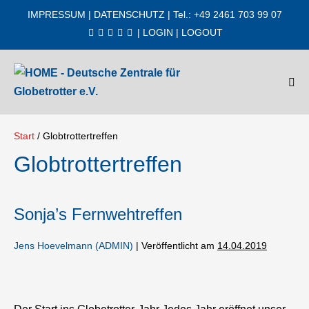
Zum
IMPRESSUM
|
DATENSCHUTZ
| Tel.: +49 2461 703 99 07
Inhalt
|
LOGIN
|
LOGOUT
springen
Men
Scha
Start
/
Globtrottertreffen
Globtrottertreffen
Sonja’s Fernwehtreffen
Jens Hoevelmann (ADMIN)
|
Veröffentlicht am
14.04.2019
Sonja’s
Fernwehtreffen