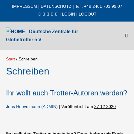
Zum
IMPRESSUM
|
DATENSCHUTZ
| Tel.: +49 2461 703 99 07
Inhalt
|
LOGIN
|
LOGOUT
springen
Men
Scha
Start
/
Schreiben
Schreiben
Ihr wollt auch Trotter-Autoren werden?
Jens Hoevelmann (ADMIN)
|
Veröffentlicht am
27.12.2020
Ihr
wollt