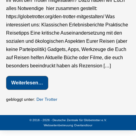
Ihr wollt den Trotter mitgestalten? Dazu haben wir Euch
auch
alles Notwendige hier zusammen gestellt:
Trotter-
https://globetrotter.org/den-trotter-mitgestalten/ Was
Autoren
interessiert uns: Klassischen Erlebnisberichte Praktische
werden?
Reisetipps Eine kritische Auseinandersetzung mit den
sozialen und ökologischen Aspekten Eurer Reisen (aber
keine Parteipolitik) Gadgets, Apps, Werkzeuge die Euch
auf Reisen helfen Aktuelle Büche oder Filme, die euch
besonders beeindruckt haben als Rezension […]
Weiterlesen…
Ihr
wollt
auch
Trotter-
gebloggt unter:
Der Trotter
Autoren
werden?
© 2016 - 2026 - Deutsche Zentrale für Globetrotter e.V.
Webseitenbetreuung
Overlandtour