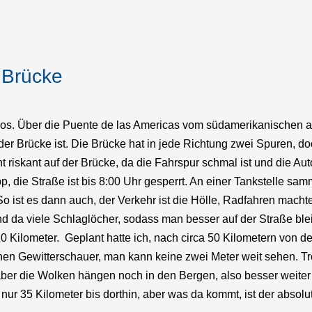
e Brücke
los. Über die Puente de las Americas vom südamerikanischen 
f der Brücke ist. Die Brücke hat in jede Richtung zwei Spuren, d
ht riskant auf der Brücke, da die Fahrspur schmal ist und die 
, die Straße ist bis 8:00 Uhr gesperrt. An einer Tankstelle samm
. So ist es dann auch, der Verkehr ist die Hölle, Radfahren mac
nd da viele Schlaglöcher, sodass man besser auf der Straße blei
 20 Kilometer. Geplant hatte ich, nach circa 50 Kilometern vo
inen Gewitterschauer, man kann keine zwei Meter weit sehen. T
i aber die Wolken hängen noch in den Bergen, also besser weit
 nur 35 Kilometer bis dorthin, aber was da kommt, ist der absolut