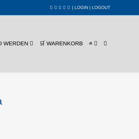
|
LOGIN
|
LOGOUT
SUCHE-
ED WERDEN
🛒 WARENKORB
≡
SCHALTER
a