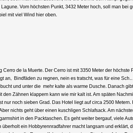
 die Lagune. Vom höchsten Punkt, 3432 Meter hoch, soll man bei 
el mit viel Wind hier oben.
 Cerro de la Muerte. Der Cerro ist mit 3350 Meter der höchste
ngt an, Bindfäden zu regnen, nein es tratscht, was für eine Sch
gebucht und unter die mehr kalte als warme Dusche. Danach gibt e
mit den Zähnen klappern kann wie mir kalt ist. Am späten Nach
 nur noch sieben Grad. Das Hotel liegt auf circa 2500 Metern.
 Aber nichts geht über einen kuschligen Schlafsack. Am nächst
garmshirt in den Packtaschen. Es geht weiter bergauf, viele 
 überholt ein Hobbyrennradfahrer macht langsam und erklärt, 