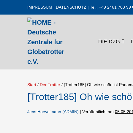
Zum
IMPRESSUM
|
DATENSCHUTZ
| Tel.: +49 2461 703 99 
Inhalt
springen
DIE DZG
Start
/
Der Trotter
/
[Trotter185] Oh wie schön ist Pana
[Trotter185] Oh wie sch
Jens Hoevelmann (ADMIN)
|
Veröffentlicht am
05.05.20