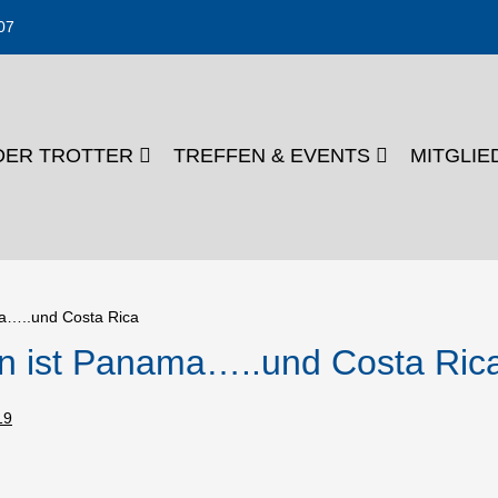
07
DER TROTTER
TREFFEN & EVENTS
MITGLI
ma…..und Costa Rica
ön ist Panama…..und Costa Ric
19