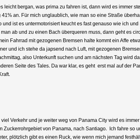
s leicht bergan, was prima zu fahren ist, dann wird es immer st
g 41% an. Für mich unglaublich, wie man so eine Straße über
und ist es untermotorisiert keucht es fast genauso wie ich und 
s man ab und zu einen Bach überqueren muss, dann geht es cir
in Fahrrad mit gezogenen Bremsen halte kommt ein Affe etwa 
iner und ich stehe da japsend nach Luft, mit gezogenen Bremse
 Nachmittag, also Unterkunft suchen und am nächsten Tag wird d
nderen Seite des Tales. Da war klar, es geht erst mal auf der 
raft.
so viel Verkehr und je weiter weg von Panama City wird es imme
m Zuckerrohrgebiet von Panama, nach Santiago. Ich fahre so u
ter, plötzlich gibt es einen Ruck, wie wenn mich jemand festhäl