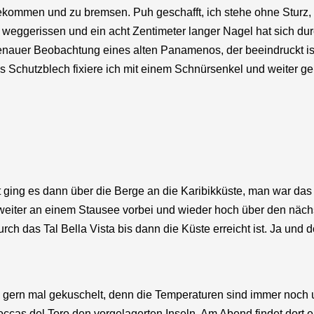
u bekommen und zu bremsen. Puh geschafft, ich stehe ohne Sturz
weggerissen und ein acht Zentimeter langer Nagel hat sich du
 genauer Beobachtung eines alten Panamenos, der beeindruckt ist
as Schutzblech fixiere ich mit einem Schnürsenkel und weiter g
 ging es dann über die Berge an die Karibikküste, man war das 
eiter an einem Stausee vorbei und wieder hoch über den nächs
ch das Tal Bella Vista bis dann die Küste erreicht ist. Ja und
gern mal gekuschelt, denn die Temperaturen sind immer noch u
ccas del Toro den vorgelagerten Inseln. Am Abend findet dort 