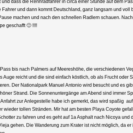
t und dass die Rennradfahrer in circa einer Stunde auf dem Pas
e Fahrer und dann kommt Deutschland, ganz langsam und voll b
mal Pause machen und nach den schnellen Radlern schauen. Nachde
 geschafft 🙂 !!!!
 Pass bis nach Palmers auf Meereshöhe, die verschiedenen Vege
Auge reicht und die sind einfach köstlich, ob als Frucht oder S
en. Der Nationalpark Manuel Antonio wird besucht und es gibt
 schöner Strand. Die Sonnenuntergänge am Abend sind immer Spi
 Anfahrt zur Anlegestelle habe ich gemerkt, das wird spaßig auf
er wieder tollen Stränden. Mir hat am besten Playa Coyote gefa
m Schotter zu fahren und es geht auf 1a Asphalt nach Nicoya un
ieja gehen. Die Wanderung zum Krater ist nicht möglich, da er 