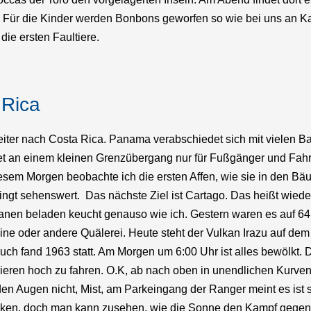
 Für die Kinder werden Bonbons geworfen so wie bei uns an Karn
die ersten Faultiere.
 Rica
eiter nach Costa Rica. Panama verabschiedet sich mit vielen 
et an einem kleinen Grenzübergang nur für Fußgänger und Fahrrä
sem Morgen beobachte ich die ersten Affen, wie sie in den Bäum
ingt sehenswert. Das nächste Ziel ist Cartago. Das heißt wieder
anen beladen keucht genauso wie ich. Gestern waren es auf 6
eine oder andere Quälerei. Heute steht der Vulkan Irazu auf de
bruch fand 1963 statt. Am Morgen um 6:00 Uhr ist alles bewölkt
ieren hoch zu fahren. O.K, ab nach oben in unendlichen Kurven 
 Augen nicht, Mist, am Parkeingang der Ranger meint es ist sc
lken, doch man kann zusehen, wie die Sonne den Kampf gegen 