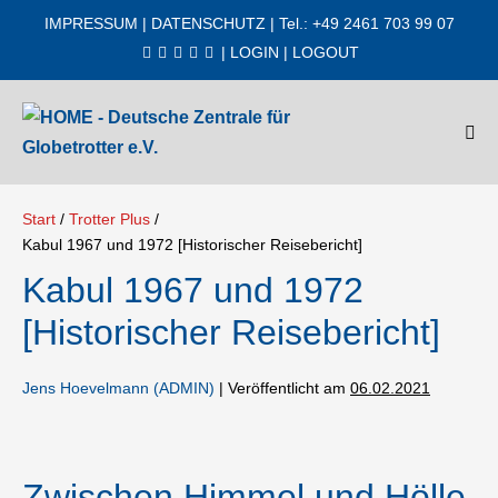
Zum
IMPRESSUM
|
DATENSCHUTZ
| Tel.: +49 2461 703 99 07
Inhalt
|
LOGIN
|
LOGOUT
springen
Men
Scha
Start
/
Trotter Plus
/
Kabul 1967 und 1972 [Historischer Reisebericht]
Kabul 1967 und 1972
[Historischer Reisebericht]
Jens Hoevelmann (ADMIN)
|
Veröffentlicht am
06.02.2021
Zwischen Himmel und Hölle,