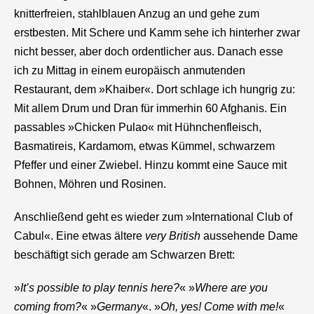
knitterfreien, stahlblauen Anzug an und gehe zum
erstbesten. Mit Schere und Kamm sehe ich hinterher zwar
nicht besser, aber doch ordentlicher aus. Danach esse
ich zu Mittag in einem europäisch anmutenden
Restaurant, dem »Khaiber«. Dort schlage ich hungrig zu:
Mit allem Drum und Dran für immerhin 60 Afghanis. Ein
passables »Chicken Pulao« mit Hühnchenfleisch,
Basmatireis, Kardamom, etwas Kümmel, schwarzem
Pfeffer und einer Zwiebel. Hinzu kommt eine Sauce mit
Bohnen, Möhren und Rosinen.
Anschließend geht es wieder zum »International Club of
Cabul«. Eine etwas ältere
very British
aussehende Dame
beschäftigt sich gerade am Schwarzen Brett:
»
It’s possible to play tennis here?
« »
Where are you
coming from?
« »
Germany
«. »
Oh, yes! Come with me!
«