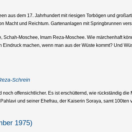
n aus dem 17. Jahrhundert mit riesigen Torbögen und großartig
on Macht und Reichtum. Gartenanlagen mit Springbrunnen versc
, Schah-Moschee, Imam Reza-Moschee. Wie märchenhaft könne
en Eindruck machen, wenn man aus der Wüste kommt? Und Wüste
eza-Schrein
noch offensichtlicher. Es ist erschütternd, wie rückständig di
hlavi und seiner Ehefrau, der Kaiserin Soraya, samt 100ten 
mber 1975)