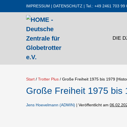
Zum
IMPRESSUM
|
DATENSCHUTZ
| Tel.: +49 2461 703 99 
Inhalt
springen
DIE 
Start
/
Trotter Plus
/
Große Freiheit 1975 bis 1979 [Histo
Große Freiheit 1975 bis 
Jens Hoevelmann (ADMIN)
|
Veröffentlicht am
06.02.20