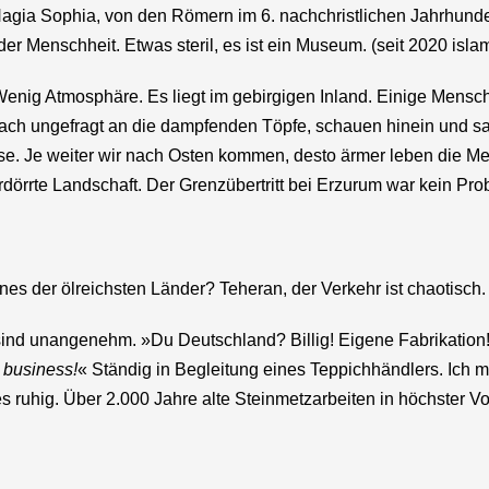
agia Sophia, von den Römern im 6. nachchristlichen Jahrhunde
er Menschheit. Etwas steril, es ist ein Museum. (seit 2020 is
 Wenig Atmosphäre. Es liegt im gebirgigen Inland. Einige Men
infach ungefragt an die dampfenden Töpfe, schauen hinein und 
. Je weiter wir nach Osten kommen, desto ärmer leben die Men
rdörrte Landschaft. Der Grenzübertritt bei Erzurum war kein Pro
eines der ölreichsten Länder? Teheran, der Verkehr ist chaotisch
ind unangenehm. »Du Deutschland? Billig! Eigene Fabrikation! 
 business!
« Ständig in Begleitung eines Teppichhändlers. Ic
s ruhig. Über 2.000 Jahre alte Steinmetzarbeiten in höchster V