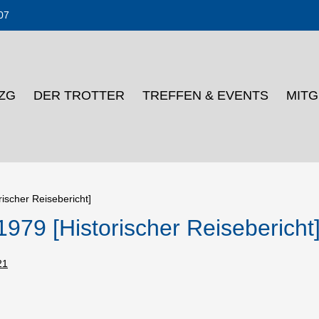
07
DZG
DER TROTTER
TREFFEN & EVENTS
MIT
rischer Reisebericht]
1979 [Historischer Reisebericht
21