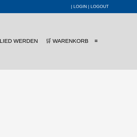
|
LOGIN
|
LOGOUT
SUCHE-
GLIED WERDEN
🛒 WARENKORB
≡
SCHALTER
]