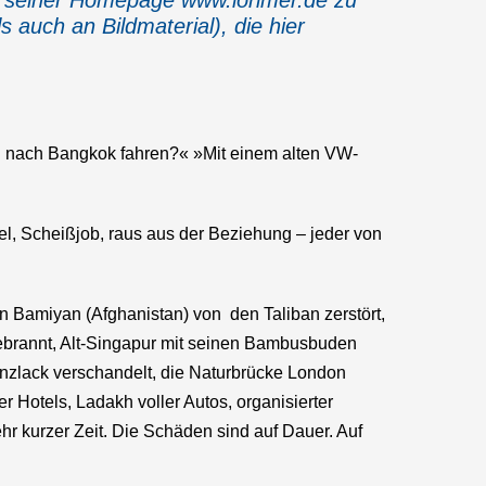
ch seiner Homepage
www.lorimer.de
zu
 auch an Bildmaterial), die hier
n nach Bangkok fahren?« »Mit einem alten VW-
sel, Scheißjob, raus aus der Beziehung – jeder von
in Bamiyan (Afghanistan) von den Taliban zerstört,
gebrannt, Alt-Singapur mit seinen Bambusbuden
anzlack verschandelt, die Naturbrücke London
r Hotels, Ladakh voller Autos, organisierter
ehr kurzer Zeit. Die Schäden sind auf Dauer. Auf