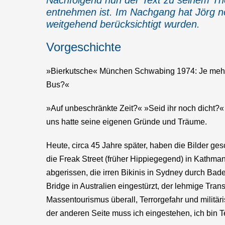
Nachfolgend nun der Text zu seinem 
entnehmen ist. Im Nachgang hat Jörg noc
weitgehend berücksichtigt wurden.
Vorgeschichte
»Bierkutsche« München Schwabing 1974: Je mehr 
Bus?«
»Auf unbeschränkte Zeit?« »Seid ihr noch dicht?« 
uns hatte seine eigenen Gründe und Träume.
Heute, circa 45 Jahre später, haben die Bilder ge
die Freak Street (früher Hippiegegend) in Kathm
abgerissen, die irren Bikinis in Sydney durch Ba
Bridge in Australien eingestürzt, der lehmige Tra
Massentourismus überall, Terrorgefahr und militäri
der anderen Seite muss ich eingestehen, ich bin T