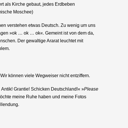
rt als Kirche gebaut, jedes Erdbeben
lamische Moschee)
schen verstehen etwas Deutsch. Zu wenig um uns
sagen »ok … ok … ok«. Gemeint ist von dem da,
schen. Der gewaltige Ararat leuchtet mit
blem.
. Wir können viele Wegweiser nicht entziffern.
Antik! Grantie! Schicken Deutschland!« »
Please
h möchte meine Ruhe haben und meine Fotos
ollendung.