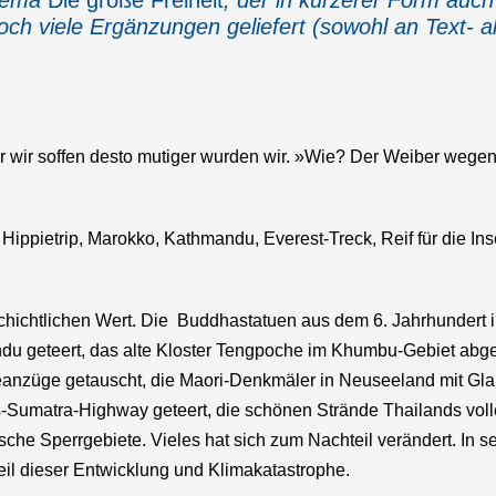
Thema
Die große Freiheit
, der in kürzerer Form au
h viele Ergänzungen geliefert (sowohl an Text- als
wir soffen desto mutiger wurden wir. »Wie? Der Weiber wege
Hippietrip, Marokko, Kathmandu, Everest-Treck, Reif für die In
schichtlichen Wert. Die Buddhastatuen aus dem 6. Jahrhundert 
andu geteert, das alte Kloster Tengpoche im Khumbu-Gebiet ab
deanzüge getauscht, die Maori-Denkmäler in Neuseeland mit Gl
ns-Sumatra-Highway geteert, die schönen Strände Thailands volle
sche Sperrgebiete. Vieles hat sich zum Nachteil verändert. In s
eil dieser Entwicklung und Klimakatastrophe.