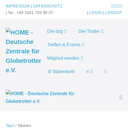
Zum
IMPRESSUM
|
DATENSCHUTZ
Inhalt
| Tel.: +49 2461 703 99 07
|
LOGIN
|
LOGOUT
springen
Die dzg
Der Trotter
Treffen & Events
Mitglied werden
Suche-
🛒 Warenkorb
≡
Schalter
Men
Scha
Start
/
Sibirien