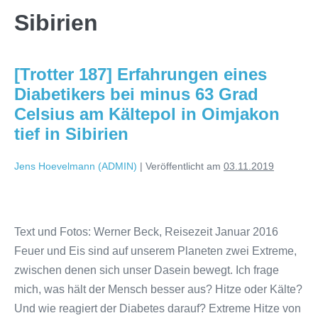
Sibirien
[Trotter 187] Erfahrungen eines
Diabetikers bei minus 63 Grad
Celsius am Kältepol in Oimjakon
tief in Sibirien
Jens Hoevelmann (ADMIN)
|
Veröffentlicht am
03.11.2019
[Trotter
187]
Text und Fotos: Werner Beck, Reisezeit Januar 2016
Erfahrungen
Feuer und Eis sind auf unserem Planeten zwei Extreme,
eines
zwischen denen sich unser Dasein bewegt. Ich frage
Diabetikers
mich, was hält der Mensch besser aus? Hitze oder Kälte?
bei
Und wie reagiert der Diabetes darauf? Extreme Hitze von
minus